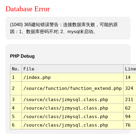
Database Error
(1040) 365建站错误警告：连接数据库失败，可能的原
因：1、数据库密码不对; 2、mysql未启动。
PHP Debug
No.
File
Line
1
/index.php
14
2
/source/function/function_extend.php
324
3
/source/class/jzmysql.class.php
211
4
/source/class/jzmysql.class.php
62
5
/source/class/jzmysql.class.php
94
6
/source/class/jzmysql.class.php
76