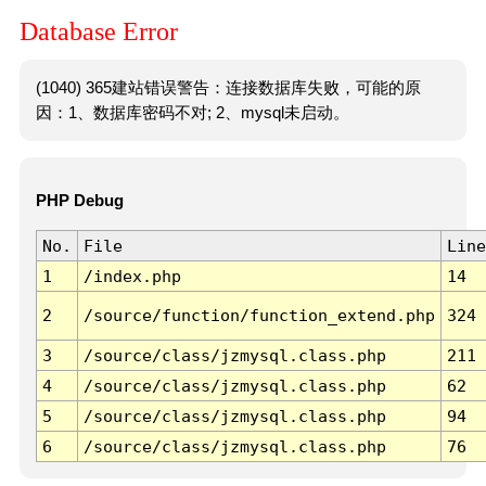
Database Error
(1040) 365建站错误警告：连接数据库失败，可能的原
因：1、数据库密码不对; 2、mysql未启动。
PHP Debug
No.
File
Line
1
/index.php
14
2
/source/function/function_extend.php
324
3
/source/class/jzmysql.class.php
211
4
/source/class/jzmysql.class.php
62
5
/source/class/jzmysql.class.php
94
6
/source/class/jzmysql.class.php
76