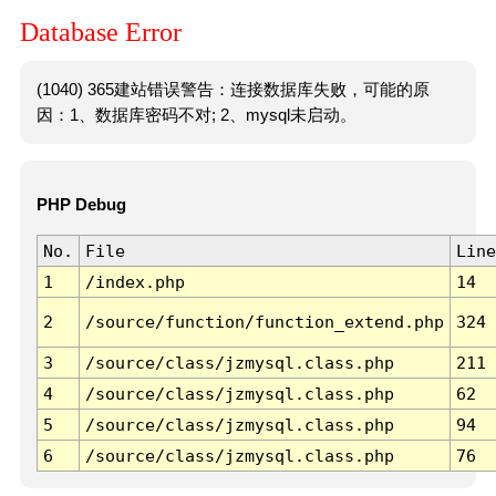
Database Error
(1040) 365建站错误警告：连接数据库失败，可能的原
因：1、数据库密码不对; 2、mysql未启动。
PHP Debug
No.
File
Line
1
/index.php
14
2
/source/function/function_extend.php
324
3
/source/class/jzmysql.class.php
211
4
/source/class/jzmysql.class.php
62
5
/source/class/jzmysql.class.php
94
6
/source/class/jzmysql.class.php
76