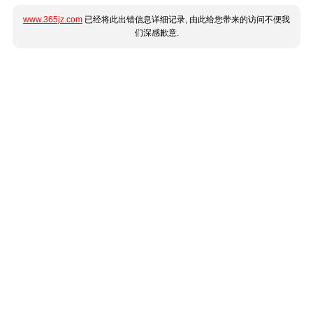
www.365jz.com
已经将此出错信息详细记录, 由此给您带来的访问不便我
们深感歉意.