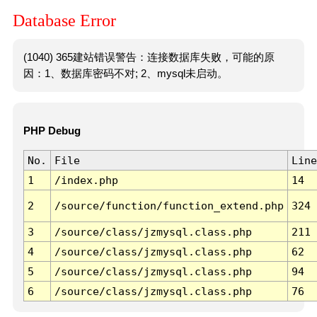
Database Error
(1040) 365建站错误警告：连接数据库失败，可能的原
因：1、数据库密码不对; 2、mysql未启动。
PHP Debug
No.
File
Line
1
/index.php
14
2
/source/function/function_extend.php
324
3
/source/class/jzmysql.class.php
211
4
/source/class/jzmysql.class.php
62
5
/source/class/jzmysql.class.php
94
6
/source/class/jzmysql.class.php
76