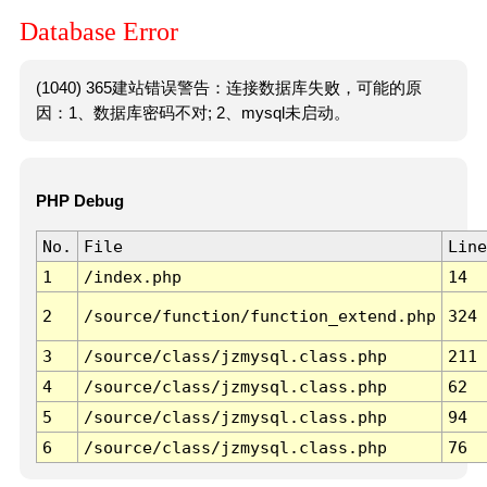
Database Error
(1040) 365建站错误警告：连接数据库失败，可能的原
因：1、数据库密码不对; 2、mysql未启动。
PHP Debug
No.
File
Line
1
/index.php
14
2
/source/function/function_extend.php
324
3
/source/class/jzmysql.class.php
211
4
/source/class/jzmysql.class.php
62
5
/source/class/jzmysql.class.php
94
6
/source/class/jzmysql.class.php
76