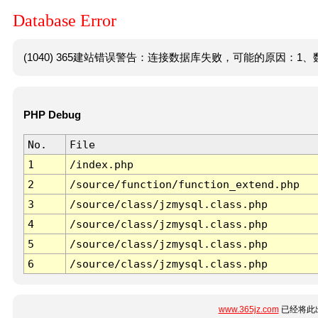
Database Error
(1040) 365建站错误警告：连接数据库失败，可能的原因：1、数
PHP Debug
No.
File
1
/index.php
2
/source/function/function_extend.php
3
/source/class/jzmysql.class.php
4
/source/class/jzmysql.class.php
5
/source/class/jzmysql.class.php
6
/source/class/jzmysql.class.php
www.365jz.com
已经将此