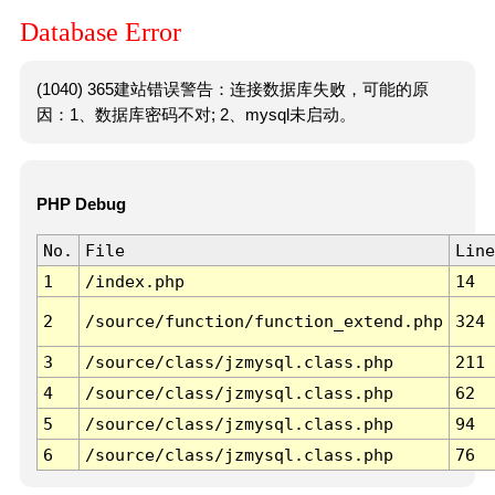
Database Error
(1040) 365建站错误警告：连接数据库失败，可能的原
因：1、数据库密码不对; 2、mysql未启动。
PHP Debug
No.
File
Line
1
/index.php
14
2
/source/function/function_extend.php
324
3
/source/class/jzmysql.class.php
211
4
/source/class/jzmysql.class.php
62
5
/source/class/jzmysql.class.php
94
6
/source/class/jzmysql.class.php
76