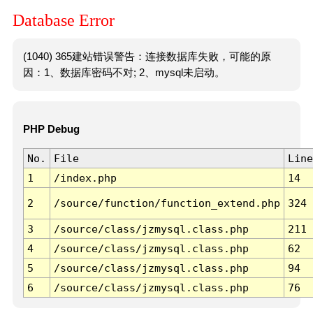
Database Error
(1040) 365建站错误警告：连接数据库失败，可能的原
因：1、数据库密码不对; 2、mysql未启动。
PHP Debug
No.
File
Line
1
/index.php
14
2
/source/function/function_extend.php
324
3
/source/class/jzmysql.class.php
211
4
/source/class/jzmysql.class.php
62
5
/source/class/jzmysql.class.php
94
6
/source/class/jzmysql.class.php
76