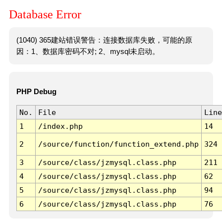
Database Error
(1040) 365建站错误警告：连接数据库失败，可能的原
因：1、数据库密码不对; 2、mysql未启动。
PHP Debug
No.
File
Line
1
/index.php
14
2
/source/function/function_extend.php
324
3
/source/class/jzmysql.class.php
211
4
/source/class/jzmysql.class.php
62
5
/source/class/jzmysql.class.php
94
6
/source/class/jzmysql.class.php
76