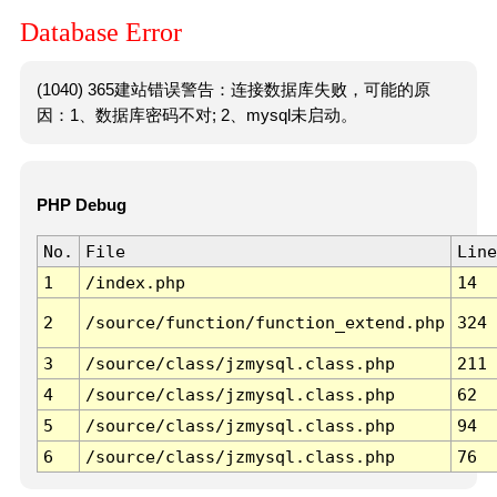
Database Error
(1040) 365建站错误警告：连接数据库失败，可能的原
因：1、数据库密码不对; 2、mysql未启动。
PHP Debug
No.
File
Line
1
/index.php
14
2
/source/function/function_extend.php
324
3
/source/class/jzmysql.class.php
211
4
/source/class/jzmysql.class.php
62
5
/source/class/jzmysql.class.php
94
6
/source/class/jzmysql.class.php
76