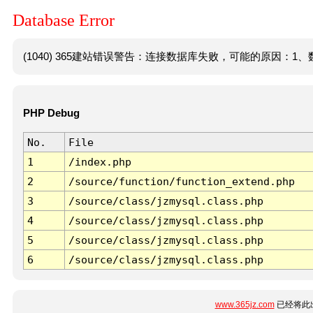
Database Error
(1040) 365建站错误警告：连接数据库失败，可能的原因：1、数
PHP Debug
No.
File
1
/index.php
2
/source/function/function_extend.php
3
/source/class/jzmysql.class.php
4
/source/class/jzmysql.class.php
5
/source/class/jzmysql.class.php
6
/source/class/jzmysql.class.php
www.365jz.com
已经将此