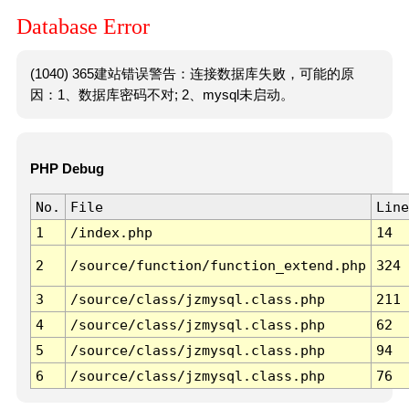
Database Error
(1040) 365建站错误警告：连接数据库失败，可能的原
因：1、数据库密码不对; 2、mysql未启动。
PHP Debug
No.
File
Line
1
/index.php
14
2
/source/function/function_extend.php
324
3
/source/class/jzmysql.class.php
211
4
/source/class/jzmysql.class.php
62
5
/source/class/jzmysql.class.php
94
6
/source/class/jzmysql.class.php
76