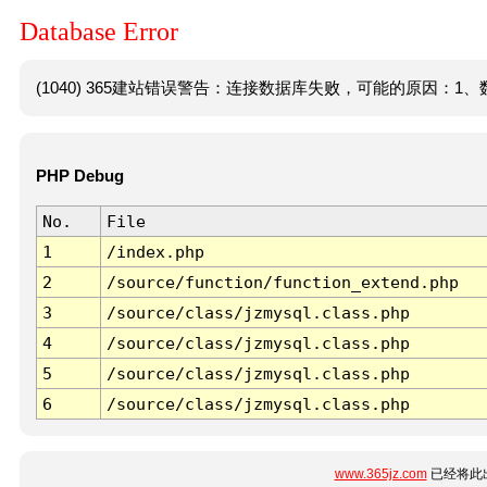
Database Error
(1040) 365建站错误警告：连接数据库失败，可能的原因：1、数
PHP Debug
No.
File
1
/index.php
2
/source/function/function_extend.php
3
/source/class/jzmysql.class.php
4
/source/class/jzmysql.class.php
5
/source/class/jzmysql.class.php
6
/source/class/jzmysql.class.php
www.365jz.com
已经将此