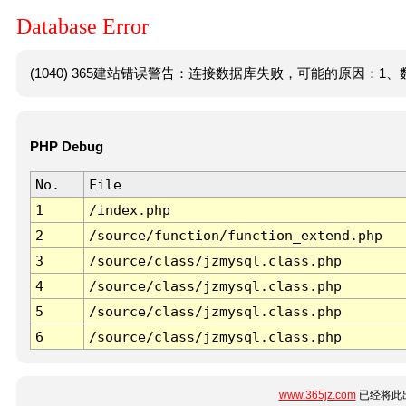
Database Error
(1040) 365建站错误警告：连接数据库失败，可能的原因：1、数
PHP Debug
No.
File
1
/index.php
2
/source/function/function_extend.php
3
/source/class/jzmysql.class.php
4
/source/class/jzmysql.class.php
5
/source/class/jzmysql.class.php
6
/source/class/jzmysql.class.php
www.365jz.com
已经将此