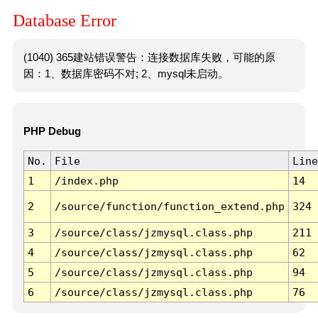
Database Error
(1040) 365建站错误警告：连接数据库失败，可能的原
因：1、数据库密码不对; 2、mysql未启动。
PHP Debug
No.
File
Line
1
/index.php
14
2
/source/function/function_extend.php
324
3
/source/class/jzmysql.class.php
211
4
/source/class/jzmysql.class.php
62
5
/source/class/jzmysql.class.php
94
6
/source/class/jzmysql.class.php
76